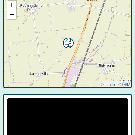
+
−
© Leaflet
|
©
OSM