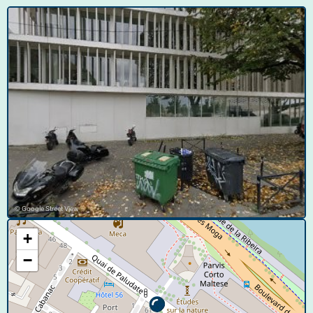
© Google Street View
+
−