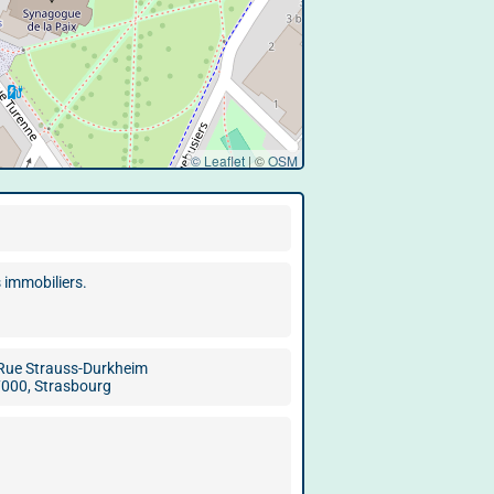
© Leaflet
|
©
OSM
 immobiliers.
Rue Strauss-Durkheim
000, Strasbourg