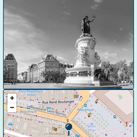
© Google User Content
+
−