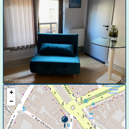
© Google User Content
+
−