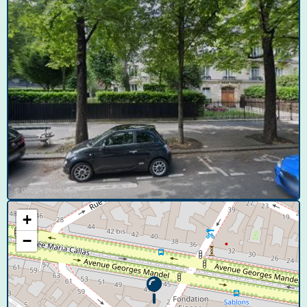
© Google Street View
+
−