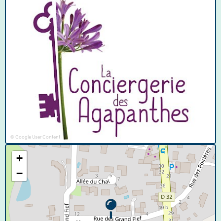
© Google User Content
+
−